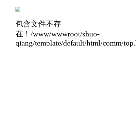
包含文件不存
在！/www/wwwroot/shuo-
qiang/template/default/html/comm/top