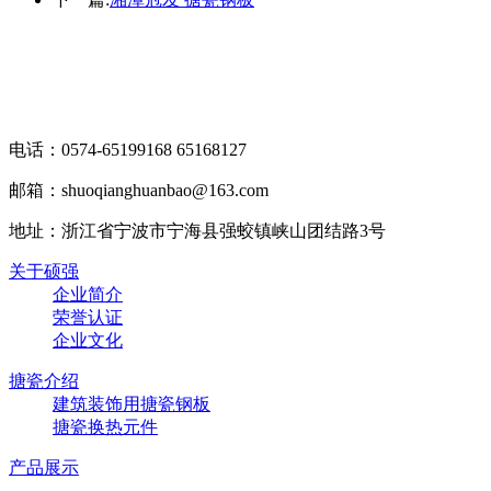
电话：0574-65199168 65168127
邮箱：shuoqianghuanbao@163.com
地址：浙江省宁波市宁海县强蛟镇峡山团结路3号
关于硕强
企业简介
荣誉认证
企业文化
搪瓷介绍
建筑装饰用搪瓷钢板
搪瓷换热元件
产品展示